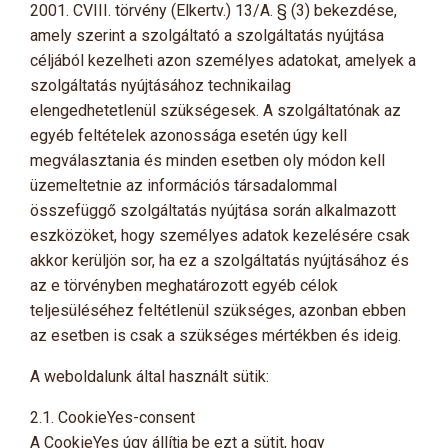
2001. CVIII. törvény (Elkertv.) 13/A. § (3) bekezdése,
amely szerint a szolgáltató a szolgáltatás nyújtása
céljából kezelheti azon személyes adatokat, amelyek a
szolgáltatás nyújtásához technikailag
elengedhetetlenül szükségesek. A szolgáltatónak az
egyéb feltételek azonossága esetén úgy kell
megválasztania és minden esetben oly módon kell
üzemeltetnie az információs társadalommal
összefüggő szolgáltatás nyújtása során alkalmazott
eszközöket, hogy személyes adatok kezelésére csak
akkor kerüljön sor, ha ez a szolgáltatás nyújtásához és
az e törvényben meghatározott egyéb célok
teljesüléséhez feltétlenül szükséges, azonban ebben
az esetben is csak a szükséges mértékben és ideig.
A weboldalunk által használt sütik:
2.1. CookieYes-consent
A CookieYes úgy állítja be ezt a sütit, hogy