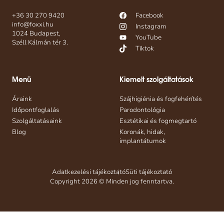
+36 30 270 9420
Facebook
info@foxxi.hu
Instagram
1024 Budapest,
YouTube
Széll Kálmán tér 3.
Tiktok
Menü
Kiemelt szolgáltatások
Áraink
Szájhigiénia és fogfehérítés
Időpontfoglalás
Parodontológia
Szolgáltatásaink
Esztétikai és fogmegtartó
Blog
Koronák, hidak,
implantátumok
Adatkezelési tájékoztató
Süti tájékoztató
Copyright 2026 © Minden jog fenntartva.