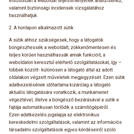
elsősorban a weboldal teljesítményének analíziséhez,
valamint biztonsági incidensek vizsgálatához
használhatjuk.
2. A honlapon alkalmazott sütik
A sütik ahhoz szükségesek, hogy a látogatók
böngészhessék a weboldalt, zökkenőmentesen és
teljes körűen használhassák annak funkcióit, a
weboldalon keresztül elérhető szolgáltatásokat, így –
többek között- különösen a látogató által az adott
oldalakon végzett műveletek megjegyzését. Ezen sütik
adatkezelésének időtartama kizárólag a látogató
aktuális látogatására vonatkozik, a munkamenet
végeztével, illetve a böngésző bezárásával a sütik e
fajtája automatikusan törlődik a számítógépéről.
Ezen adatkezelés jogalapja az elektronikus
kereskedelmi szolgáltatások, valamint az információs
társadalmi szolgáltatások egyes kérdéseiről szóló