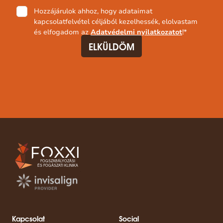
Adatvédelmi
Hozzájárulok ahhoz, hogy adataimat
nyilatkozat
*
kapcsolatfelvétel céljából kezelhessék, elolvastam
és elfogadom az
Adatvédelmi nyilatkozatot
!
*
Kapcsolat
Social