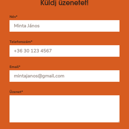
Küldj üzenetet!
Név
*
Telefonszám
*
Email
*
Üzenet
*