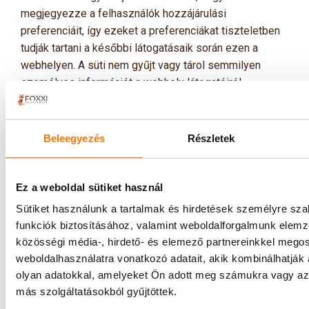
megjegyezze a felhasználók hozzájárulási
preferenciáit, így ezeket a preferenciákat tiszteletben
tudják tartani a későbbi látogatásaik során ezen a
webhelyen. A süti nem gyűjt vagy tárol semmilyen
személyes információt a webhely látogatóiról.
Az adattárolás időtartama 1 év
2.2. Elementor
Beleegyezés
Részletek
Ezt a sütit a webhely WordPress témája használja.
Lehetővé teszi a webhely tulajdonosának, hogy valós
időben bevezesse vagy megváltoztassa a webhely
Ez a weboldal sütiket használ
tartalmát.
Sütiket használunk a tartalmak és hirdetések személyre sz
Az adattárolás időtartama: nincs
funkciók biztosításához, valamint weboldalforgalmunk elem
közösségi média-, hirdető- és elemező partnereinkkel mego
Az adatkezelés célja: a weboldal böngészésének
weboldalhasználatra vonatkozó adatait, akik kombinálhatják
kényelmesebbé tétele, felhasználói élmény növelése.
olyan adatokkal, amelyeket Ön adott meg számukra vagy az 
Az adatkezelés jogalapja: az érintett hozzájárulása.
más szolgáltatásokból gyűjtöttek.