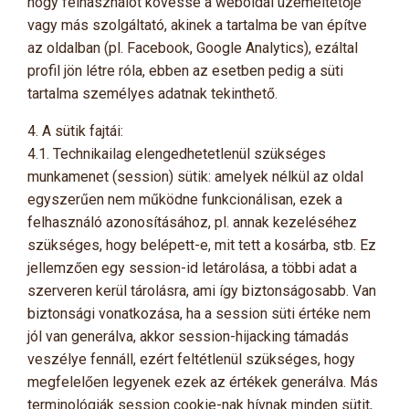
hogy felhasználót kövesse a weboldal üzemeltetője
vagy más szolgáltató, akinek a tartalma be van építve
az oldalban (pl. Facebook, Google Analytics), ezáltal
profil jön létre róla, ebben az esetben pedig a süti
tartalma személyes adatnak tekinthető.
4. A sütik fajtái:
4.1. Technikailag elengedhetetlenül szükséges
munkamenet (session) sütik: amelyek nélkül az oldal
egyszerűen nem működne funkcionálisan, ezek a
felhasználó azonosításához, pl. annak kezeléséhez
szükséges, hogy belépett-e, mit tett a kosárba, stb. Ez
jellemzően egy session-id letárolása, a többi adat a
szerveren kerül tárolásra, ami így biztonságosabb. Van
biztonsági vonatkozása, ha a session süti értéke nem
jól van generálva, akkor session-hijacking támadás
veszélye fennáll, ezért feltétlenül szükséges, hogy
megfelelően legyenek ezek az értékek generálva. Más
terminológiák session cookie-nak hívnak minden sütit,