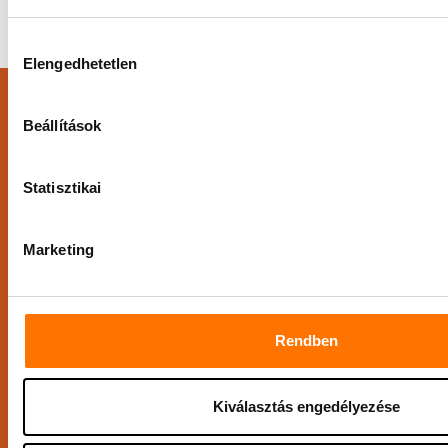
Hozzájárulás
Elengedhetetlen
kiválasztása
Beállítások
Vedd fel velünk a
kapcsolatot!
Statisztikai
Marketing
Rendben
Rendelő:
Kiválasztás engedélyezése
Cím:
1024 Budapest, Széll
Kálmán tér 3.