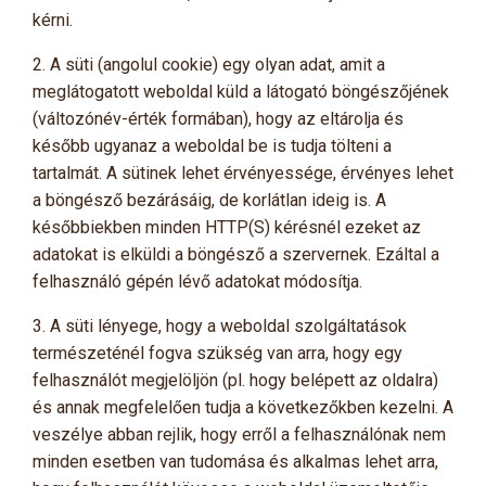
kérni.
2. A süti (angolul cookie) egy olyan adat, amit a
meglátogatott weboldal küld a látogató böngészőjének
(változónév-érték formában), hogy az eltárolja és
később ugyanaz a weboldal be is tudja tölteni a
tartalmát. A sütinek lehet érvényessége, érvényes lehet
a böngésző bezárásáig, de korlátlan ideig is. A
későbbiekben minden HTTP(S) kérésnél ezeket az
adatokat is elküldi a böngésző a szervernek. Ezáltal a
felhasználó gépén lévő adatokat módosítja.
3. A süti lényege, hogy a weboldal szolgáltatások
természeténél fogva szükség van arra, hogy egy
felhasználót megjelöljön (pl. hogy belépett az oldalra)
és annak megfelelően tudja a következőkben kezelni. A
veszélye abban rejlik, hogy erről a felhasználónak nem
minden esetben van tudomása és alkalmas lehet arra,