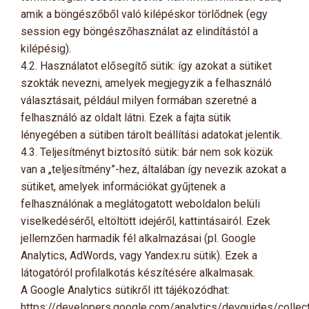
amik a böngészőből való kilépéskor törlődnek (egy
session egy böngészőhasználat az elindítástól a
kilépésig).
4.2. Használatot elősegítő sütik: így azokat a sütiket
szokták nevezni, amelyek megjegyzik a felhasználó
választásait, például milyen formában szeretné a
felhasználó az oldalt látni. Ezek a fajta sütik
lényegében a sütiben tárolt beállítási adatokat jelentik.
4.3. Teljesítményt biztosító sütik: bár nem sok közük
van a „teljesítmény”-hez, általában így nevezik azokat a
sütiket, amelyek információkat gyűjtenek a
felhasználónak a meglátogatott weboldalon belüli
viselkedéséről, eltöltött idejéről, kattintásairól. Ezek
jellemzően harmadik fél alkalmazásai (pl. Google
Analytics, AdWords, vagy Yandex.ru sütik). Ezek a
látogatóról profilalkotás készítésére alkalmasak.
A Google Analytics sütikről itt tájékozódhat:
https://developers.google.com/analytics/devguides/collect