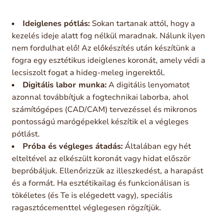
Ideiglenes pótlás:
Sokan tartanak attól, hogy a
kezelés ideje alatt fog nélkül maradnak. Nálunk ilyen
nem fordulhat elő! Az előkészítés után készítünk a
fogra egy esztétikus ideiglenes koronát, amely védi a
lecsiszolt fogat a hideg-meleg ingerektől.
Digitális labor munka:
A digitális lenyomatot
azonnal továbbítjuk a fogtechnikai laborba, ahol
számítógépes (CAD/CAM) tervezéssel és mikronos
pontosságú marógépekkel készítik el a végleges
pótlást.
Próba és végleges átadás:
Általában egy hét
elteltével az elkészült koronát vagy hidat először
bepróbáljuk. Ellenőrizzük az illeszkedést, a harapást
és a formát. Ha esztétikailag és funkcionálisan is
tökéletes (és Te is elégedett vagy), speciális
ragasztócementtel véglegesen rögzítjük.