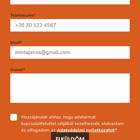
Telefonszám
*
Email
*
Üzenet
*
Adatvédelmi
Hozzájárulok ahhoz, hogy adataimat
nyilatkozat
*
kapcsolatfelvétel céljából kezelhessék, elolvastam
és elfogadom az
Adatvédelmi nyilatkozatot
!
*