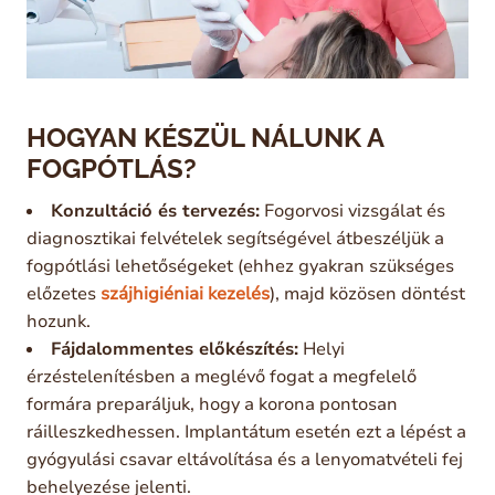
HOGYAN KÉSZÜL NÁLUNK A
FOGPÓTLÁS?
Konzultáció és tervezés:
Fogorvosi vizsgálat és
diagnosztikai felvételek segítségével átbeszéljük a
fogpótlási lehetőségeket (ehhez gyakran szükséges
előzetes
szájhigiéniai kezelés
), majd közösen döntést
hozunk.
Fájdalommentes előkészítés:
Helyi
érzéstelenítésben a meglévő fogat a megfelelő
formára preparáljuk, hogy a korona pontosan
ráilleszkedhessen. Implantátum esetén ezt a lépést a
gyógyulási csavar eltávolítása és a lenyomatvételi fej
behelyezése jelenti.