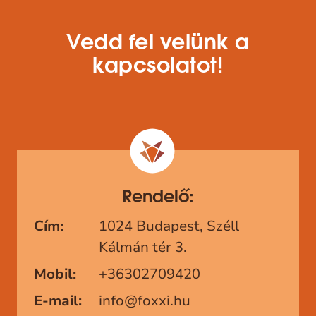
Vedd fel velünk a
kapcsolatot!
Rendelő:
Cím:
1024 Budapest, Széll
Kálmán tér 3.
Mobil:
+36302709420
E-mail:
info@foxxi.hu