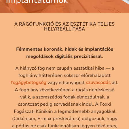
Implantátumok
A RÁGÓFUNKCIÓ ÉS AZ ESZTÉTIKA TELJES
HELYREÁLLÍTÁSA
Fémmentes koronák, hidak és implantációs
megoldások digitális precizitással.
A hiányzó fog nem csupán esztétikai hiba — a
foghiány hátterében sokszor előrehaladott
fogágybetegség
vagy elhanyagolt
szuvasodás
áll.
A foghiány következtében a rágás nehézkessé
válik, a szomszédos fogak elmozdulnak, a
csontozat pedig sorvadásnak indul. A Foxxi
Fogászati Klinikán a legmodernebb anyagokkal
(Cirkónium, E-max préskerámia) dolgozunk, hogy
a pótlás ne csak funkcionálisan legyen tökéletes,