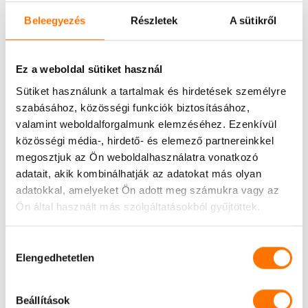
IMPLANTÁCIÓS KORONA
Beleegyezés
Részletek
A sütikről
A már beültetett és csontosodott —
szájsebészeti beavatkozással
behelyezett —
Ez a weboldal sütiket használ
műgyökérre (implantátumra) készített,
Sütiket használunk a tartalmak és hirdetések személyre
csavarozással vagy ragasztással rögzített
szabásához, közösségi funkciók biztosításához,
felépítmény. Ez a legmodernebb megoldás a
valamint weboldalforgalmunk elemzéséhez. Ezenkívül
hiányzó fog pótlására.
közösségi média-, hirdető- és elemező partnereinkkel
megosztjuk az Ön weboldalhasználatra vonatkozó
adatait, akik kombinálhatják az adatokat más olyan
GYAKORI KÉRDÉSEK —
adatokkal, amelyeket Ön adott meg számukra vagy az
Ön által használt más szolgáltatásokból gyűjtöttek.
FOGPÓTLÁSOK ÉS
IMPLANTÁCIÓ
Hozzájárulás
Elengedhetetlen
kiválasztása
Miért jobb a cirkon korona a
Beállítások