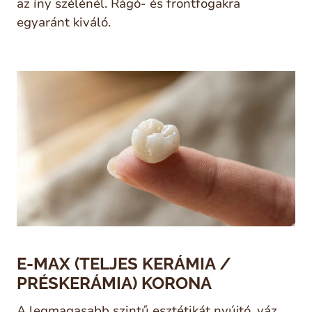
az íny szélénél. Rágó- és frontfogakra
egyaránt kiváló.
E-MAX (TELJES KERÁMIA /
PRÉSKERÁMIA) KORONA
A legmagasabb szintű esztétikát nyújtó, váz