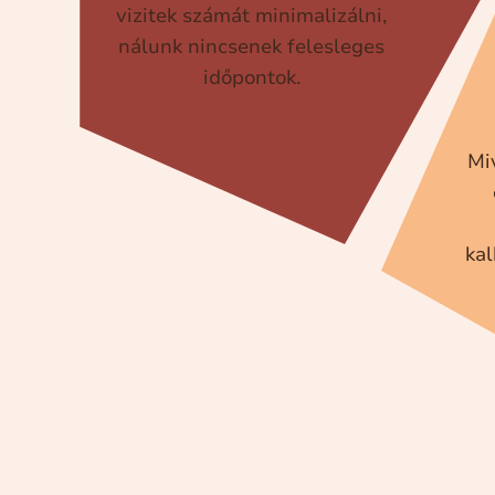
vizitek számát minimalizálni,
nálunk nincsenek felesleges
időpontok.
Mi
kal