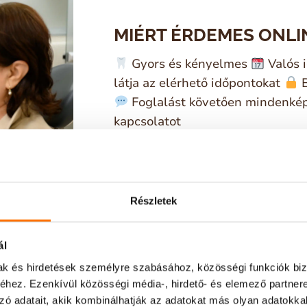
MIÉRT ÉRDEMES ONLI
Gyors és kényelmes
Valós i
látja az elérhető időpontokat
B
Foglalást követően mindenkép
kapcsolatot
Részletek
ál
mak és hirdetések személyre szabásához, közösségi funkciók biz
hez. Ezenkívül közösségi média-, hirdető- és elemező partner
zó adatait, akik kombinálhatják az adatokat más olyan adatokka