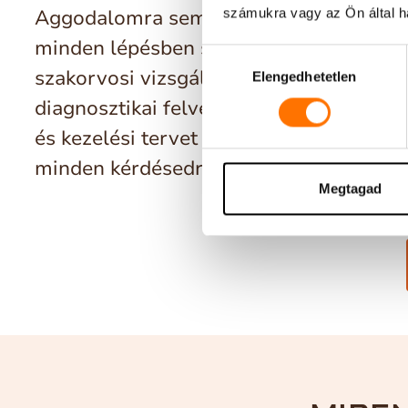
Aggodalomra semmi ok – szakértő csap
számukra vagy az Ön által ha
minden lépésben segít. Az
első konzult
Hozzájárulás
szakorvosi vizsgálaton esel át, elkészítj
Elengedhetetlen
kiválasztása
diagnosztikai felvételeket, előzetes áraj
és kezelési tervet adunk és természete
minden kérdésedre válaszolunk.
Megtagad