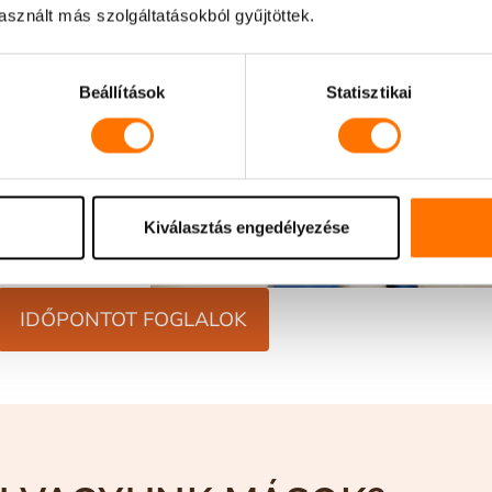
atunk
sznált más szolgáltatásokból gyűjtöttek.
áción
ük a
Beállítások
Statisztikai
ánlatot
sen
Kiválasztás engedélyezése
IDŐPONTOT FOGLALOK