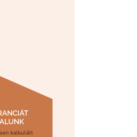
RANCIÁT
LALUNK
sen kalkulált