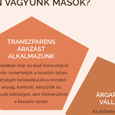
N VAGYUNK MÁSOK?
TRANSZPARENS
ÁRAZÁST
ALKALMAZUNK
talában már az első konzultáció
rán ismertetjük a kezelés teljes
öltségét belekalkulálva minden
anyag, kontroll, készülék és
yéb költséget, ami felmerülhet
ÁRGA
a kezelés során.
VÁL
Az előzete