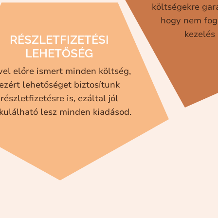
költségekre gara
hogy nem fog
kezelés 
RÉSZLETFIZETÉSI
LEHETŐSÉG
vel előre ismert minden költség,
ezért lehetőséget biztosítunk
részletfizetésre is, ezáltal jól
kulálható lesz minden kiadásod.