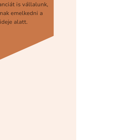
nciát is vállalunk,
nak emelkedni a
ideje alatt.