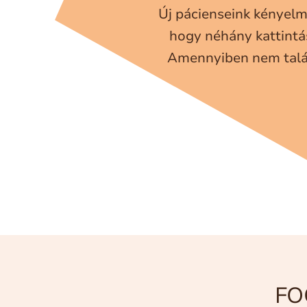
Új pácienseink kényelmé
hogy néhány kattintás
Amennyiben nem talál
FO