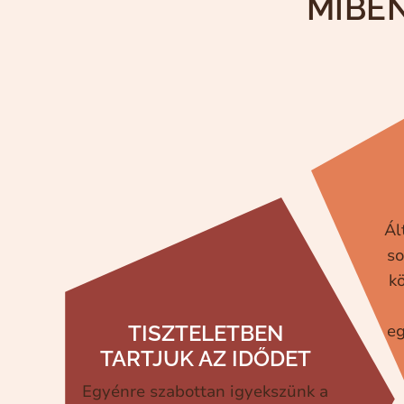
MIBE
Ál
so
k
TISZTELETBEN
eg
TARTJUK AZ IDŐDET
Egyénre szabottan igyekszünk a