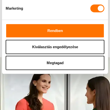
Marketing
Milyen fogkrémet használjak
ínygyulladásra?
Rendben
A fogselyem sérti az ínyemet?
Kiválasztás engedélyezése
Megtagad