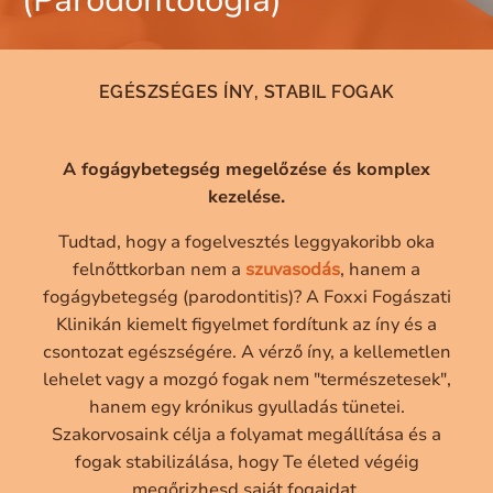
(Parodontológia)
EGÉSZSÉGES ÍNY, STABIL FOGAK
A fogágybetegség megelőzése és komplex
kezelése.
Tudtad, hogy a fogelvesztés leggyakoribb oka
felnőttkorban nem a
szuvasodás
, hanem a
fogágybetegség (parodontitis)? A Foxxi Fogászati
Klinikán kiemelt figyelmet fordítunk az íny és a
csontozat egészségére. A vérző íny, a kellemetlen
lehelet vagy a mozgó fogak nem "természetesek",
hanem egy krónikus gyulladás tünetei.
Szakorvosaink célja a folyamat megállítása és a
fogak stabilizálása, hogy Te életed végéig
megőrizhesd saját fogaidat.