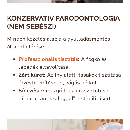
KONZERVATÍV PARODONTOLÓGIA
(NEM SEBÉSZI)
Minden kezelés alapja a gyulladásmentes
állapot elérése.
Professzionális tisztítás
:
A fogkő és
lepedék eltávolítása.
Zárt küret:
Az íny alatti tasakok tisztítása
érzéstelenítésben, vágás nélkül.
Sínezés:
A mozgó fogak összekötése
láthatatlan "szalaggal" a stabilitásért.