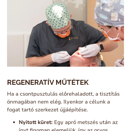
REGENERATÍV MŰTÉTEK
Ha a csontpusztulás előrehaladott, a tisztítás
önmagában nem elég. Ilyenkor a célunk a
fogat tartó szerkezet újjáépítése.
Nyitott küret:
Egy apró metszés után az
ínyt finoman elemeljük, így az orvos