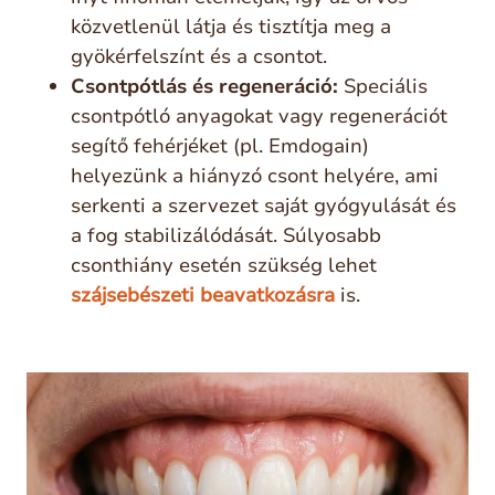
közvetlenül látja és tisztítja meg a
gyökérfelszínt és a csontot.
Csontpótlás és regeneráció:
Speciális
csontpótló anyagokat vagy regenerációt
segítő fehérjéket (pl. Emdogain)
helyezünk a hiányzó csont helyére, ami
serkenti a szervezet saját gyógyulását és
a fog stabilizálódását. Súlyosabb
csonthiány esetén szükség lehet
szájsebészeti beavatkozásra
is.