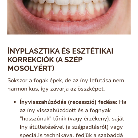
ÍNYPLASZTIKA ÉS ESZTÉTIKAI
KORREKCIÓK (A SZÉP
MOSOLYÉRT)
Sokszor a fogak épek, de az íny lefutása nem
harmonikus, így zavarja az összképet.
Ínyvisszahúzódás (recesszió) fedése:
Ha
az íny visszahúzódott és a fognyak
"hosszúnak" tűnik (vagy érzékeny), saját
íny átültetésével (a szájpadlásról) vagy
speciális technikával fedjük a szabaddá