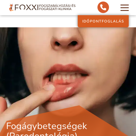
IDŐPONTFOGLALÁS
Fogágybetegségek