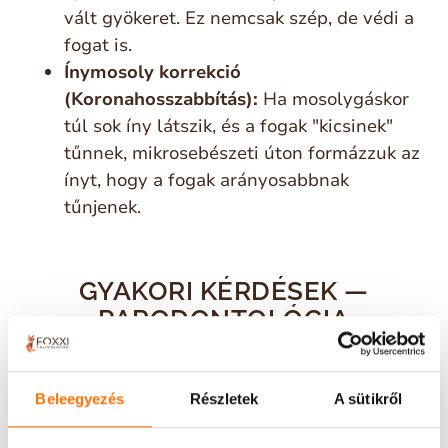
vált gyökeret. Ez nemcsak szép, de védi a
fogat is.
Ínymosoly korrekció
(Koronahosszabbítás):
Ha mosolygáskor
túl sok íny látszik, és a fogak "kicsinek"
tűnnek, mikrosebészeti úton formázzuk az
ínyt, hogy a fogak arányosabbnak
tűnjenek.
GYAKORI KÉRDÉSEK —
PARODONTOLÓGIA
Beleegyezés
Részletek
A sütikről
Gyógyítható a fogágybetegség?