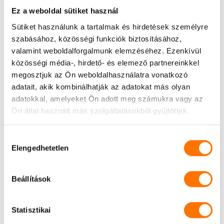
Ez a weboldal sütiket használ
Miért vérzik az ínyem fogmosáskor?
Sütiket használunk a tartalmak és hirdetések személyre
szabásához, közösségi funkciók biztosításához,
Fáj a parodontológiai küret?
valamint weboldalforgalmunk elemzéséhez. Ezenkívül
közösségi média-, hirdető- és elemező partnereinkkel
megosztjuk az Ön weboldalhasználatra vonatkozó
Örökölhető a fogágybetegség?
adatait, akik kombinálhatják az adatokat más olyan
adatokkal, amelyeket Ön adott meg számukra vagy az
Ön által használt más szolgáltatásokból gyűjtöttek.
A dohányzás ront a helyzeten?
Hozzájárulás
Elengedhetetlen
kiválasztása
Mit jelent a mozgó fogak sínezése?
Beállítások
Fertőző a fogágybetegség?
Statisztikai
Visszanő a visszahúzódott íny?