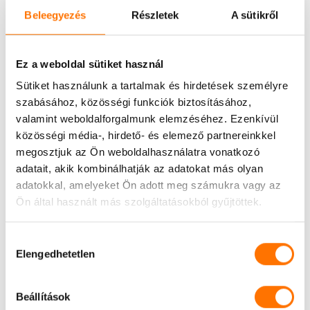
Beleegyezés
Részletek
A sütikről
Ennek következménye lehet:
harapási rendellenesség;
Ez a weboldal sütiket használ
állkapocsízületi panaszok;
Sütiket használunk a tartalmak és hirdetések személyre
további fogak túlterhelése és elvesztése.
szabásához, közösségi funkciók biztosításához,
valamint weboldalforgalmunk elemzéséhez. Ezenkívül
A hiányzó fog pótlása implantátummal vagy híddal
közösségi média-, hirdető- és elemező partnereinkkel
lényegesen nagyobb költséget jelent, mint az eredeti
megosztjuk az Ön weboldalhasználatra vonatkozó
adatait, akik kombinálhatják az adatokat más olyan
probléma korai kezelése.
adatokkal, amelyeket Ön adott meg számukra vagy az
Ön által használt más szolgáltatásokból gyűjtöttek.
„DE MOST ÉPPEN NEM FÁJ…”
Hozzájárulás
Ez az egyik leggyakoribb ok, amiért sokan halogatják
Elengedhetetlen
kiválasztása
a fogorvosi vizsgálatot.
Beállítások
Sajnos ez téves biztonságérzetet ad.