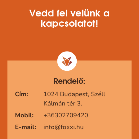
Vedd fel velünk a
kapcsolatot!
Rendelő:
Cím:
1024 Budapest, Széll
Kálmán tér 3.
Mobil:
+36302709420
E-mail:
info@foxxi.hu