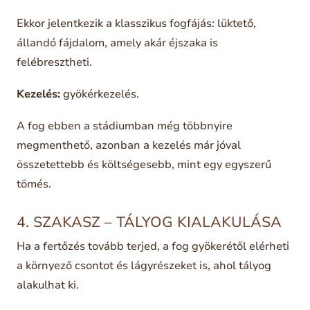
Ekkor jelentkezik a klasszikus fogfájás: lüktető,
állandó fájdalom, amely akár éjszaka is
felébresztheti.
Kezelés:
gyökérkezelés.
A fog ebben a stádiumban még többnyire
megmenthető, azonban a kezelés már jóval
összetettebb és költségesebb, mint egy egyszerű
tömés.
4. SZAKASZ – TÁLYOG KIALAKULÁSA
Ha a fertőzés tovább terjed, a fog gyökerétől elérheti
a környező csontot és lágyrészeket is, ahol tályog
alakulhat ki.