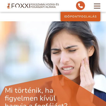
IDŐPONTFOGLALÁS
Mi történik, ha
figyelmen kívül