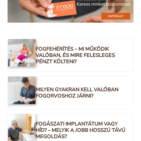
FOGFEHÉRÍTÉS – MI MŰKÖDIK
VALÓBAN, ÉS MIRE FELESLEGES
PÉNZT KÖLTENI?
MILYEN GYAKRAN KELL VALÓBAN
FOGORVOSHOZ JÁRNI?
FOGÁSZATI IMPLANTÁTUM VAGY
HÍD? – MELYIK A JOBB HOSSZÚ TÁVÚ
MEGOLDÁS?