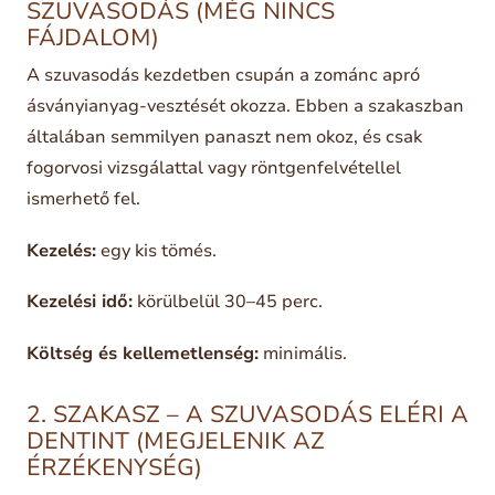
SZUVASODÁS (MÉG NINCS
FÁJDALOM)
A szuvasodás kezdetben csupán a zománc apró
ásványianyag-vesztését okozza. Ebben a szakaszban
általában semmilyen panaszt nem okoz, és csak
fogorvosi vizsgálattal vagy röntgenfelvétellel
ismerhető fel.
Kezelés:
egy kis tömés.
Kezelési idő:
körülbelül 30–45 perc.
Költség és kellemetlenség:
minimális.
2. SZAKASZ – A SZUVASODÁS ELÉRI A
DENTINT (MEGJELENIK AZ
ÉRZÉKENYSÉG)