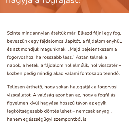
hagyja a fogfájást?
Szinte mindannyian átéltük már. Elkezd fájni egy fog,
beveszünk egy fájdalomcsillapítót, a fájdalom enyhül,
és azt mondjuk magunknak: „Majd bejelentkezem a
fogorvoshoz, ha rosszabb lesz.” Aztán telnek a
napok, a hetek, a fájdalom hol elmúlik, hol visszatér –
közben pedig mindig akad valami fontosabb teendő.
Teljesen érthető, hogy sokan halogatják a fogorvosi
vizsgálatot. A valóság azonban az, hogy a fogfájás
figyelmen kívül hagyása hosszú távon az egyik
legköltségesebb döntés lehet – nemcsak anyagi,
hanem egészségügyi szempontból is.