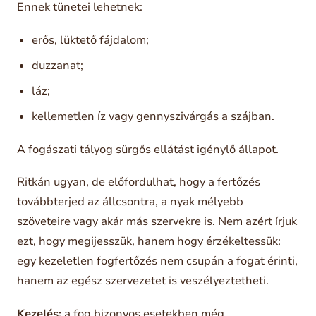
Ennek tünetei lehetnek:
erős, lüktető fájdalom;
duzzanat;
láz;
kellemetlen íz vagy gennyszivárgás a szájban.
A fogászati tályog sürgős ellátást igénylő állapot.
Ritkán ugyan, de előfordulhat, hogy a fertőzés
továbbterjed az állcsontra, a nyak mélyebb
szöveteire vagy akár más szervekre is. Nem azért írjuk
ezt, hogy megijesszük, hanem hogy érzékeltessük:
egy kezeletlen fogfertőzés nem csupán a fogat érinti,
hanem az egész szervezetet is veszélyeztetheti.
Kezelés:
a fog bizonyos esetekben még