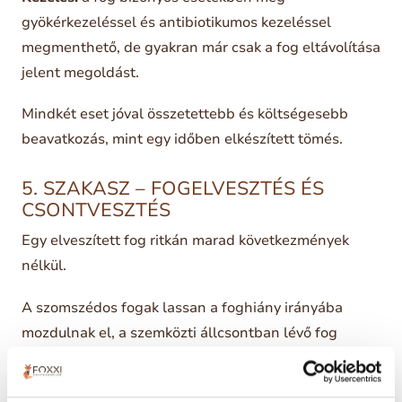
gyökérkezeléssel és antibiotikumos kezeléssel
megmenthető, de gyakran már csak a fog eltávolítása
jelent megoldást.
Mindkét eset jóval összetettebb és költségesebb
beavatkozás, mint egy időben elkészített tömés.
5. SZAKASZ – FOGELVESZTÉS ÉS
CSONTVESZTÉS
Egy elveszített fog ritkán marad következmények
nélkül.
A szomszédos fogak lassan a foghiány irányába
mozdulnak el, a szemközti állcsontban lévő fog
kiemelkedhet, az állcsont pedig fokozatosan sorvadni
kezd a hiány területén.