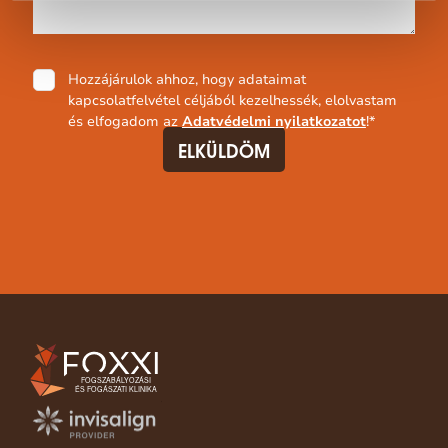
Adatvédelmi
Hozzájárulok ahhoz, hogy adataimat
nyilatkozat
*
kapcsolatfelvétel céljából kezelhessék, elolvastam
és elfogadom az
Adatvédelmi nyilatkozatot
!
*