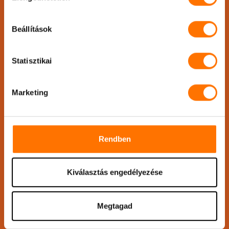
Küldj üzenetet!
Beállítások
Név
*
Statisztikai
Marketing
Telefonszám
*
Rendben
Email
*
Kiválasztás engedélyezése
Üzenet
*
Megtagad