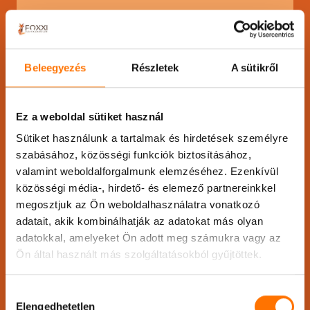
Cím:
1024 Budapest, Széll
Kálmán tér 3.
Mobil:
+36302709420
Beleegyezés
Részletek
A sütikről
E-mail:
info@foxxi.hu
Ez a weboldal sütiket használ
Sütiket használunk a tartalmak és hirdetések személyre
szabásához, közösségi funkciók biztosításához,
valamint weboldalforgalmunk elemzéséhez. Ezenkívül
közösségi média-, hirdető- és elemező partnereinkkel
Nyitvatartás:
megosztjuk az Ön weboldalhasználatra vonatkozó
adatait, akik kombinálhatják az adatokat más olyan
Hétfő
12:00-18:00
adatokkal, amelyeket Ön adott meg számukra vagy az
Kedd
12:00-18:00
Ön által használt más szolgáltatásokból gyűjtöttek.
Szerda
9:00-15:00
Csütörtök
12:00-18:00
Hozzájárulás
Péntek
változó
Elengedhetetlen
kiválasztása