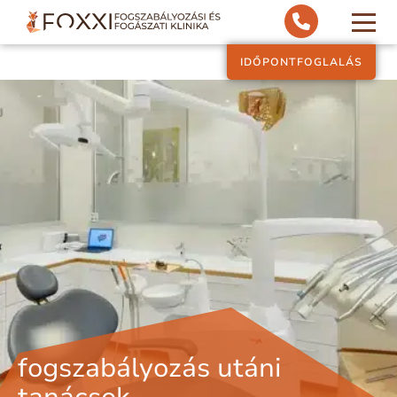
IDŐPONTFOGLALÁS
fogszabályozás utáni