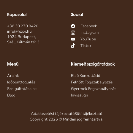
Kapcsolat
Social
+36 30 270 9420
Facebook
info@foxxi.hu
Instagram
1024 Budapest,
YouTube
Széll Kálmán tér 3.
Tiktok
Menü
Kiemelt szolgáltatások
Áraink
Első Konzultáció
Időpontfoglalás
Felnőtt Fogszabályozás
Szolgáltatásaink
Gyermek Fogszabályozás
Blog
Invisalign
Adatkezelési tájékoztató
Süti tájékoztató
Copyright 2026 © Minden jog fenntartva.