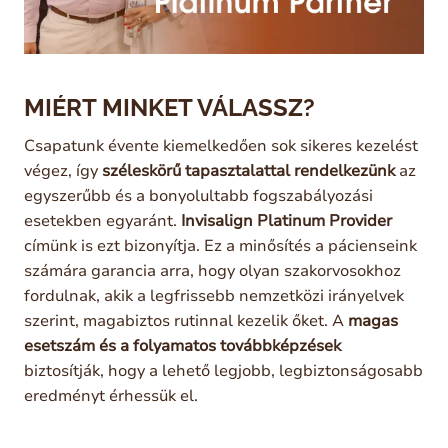
MIÉRT MINKET VÁLASSZ?
Csapatunk évente kiemelkedően sok sikeres kezelést
végez, így
széleskörű tapasztalattal rendelkezünk
az
egyszerűbb és a bonyolultabb fogszabályozási
esetekben egyaránt.
Invisalign Platinum Provider
címünk is ezt bizonyítja. Ez a minősítés a pácienseink
számára garancia arra, hogy olyan szakorvosokhoz
fordulnak, akik a legfrissebb nemzetközi irányelvek
szerint, magabiztos rutinnal kezelik őket. A
magas
esetszám és a folyamatos továbbképzések
biztosítják, hogy a lehető legjobb, legbiztonságosabb
eredményt érhessük el.