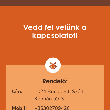
Vedd fel velünk a
kapcsolatot!
Rendelő:
Cím:
1024 Budapest, Széll
Kálmán tér 3.
Mobil:
+36302709420