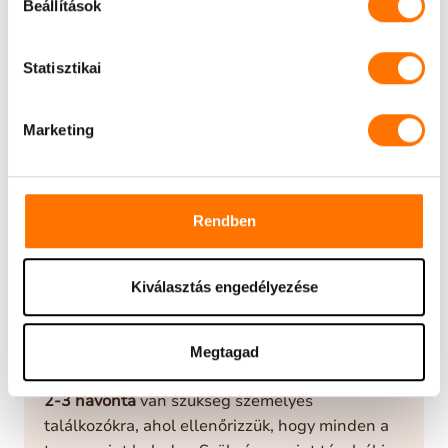
Beállítások
tappancsok. Odaadjuk a síneket,
elmagyarázzuk, hogyan kell hordani és tisztítani
őket
, és indul is a móka.
Statisztikai
Marketing
KONTROLLOK
Rendben
Kiválasztás engedélyezése
Megtagad
2-3 havonta
van szükség személyes
találkozókra, ahol ellenőrizzük, hogy minden a