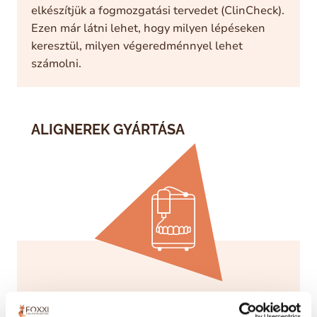
elkészítjük a fogmozgatási tervedet (ClinCheck).
Ezen már látni lehet, hogy milyen lépéseken
keresztül, milyen végeredménnyel lehet
számolni.
ALIGNEREK GYÁRTÁSA
A személyre szabott kezelési terv elfogadása
után gyártásba adjuk a síneket, az Invisalign