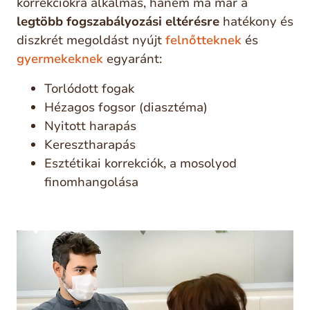
korrekciókra alkalmas, hanem ma már a
legtöbb fogszabályozási eltérésre
hatékony és
diszkrét megoldást nyújt
felnőtteknek
és
gyermekeknek
egyaránt:
Torlódott fogak
Hézagos fogsor (diasztéma)
Nyitott harapás
Keresztharapás
Esztétikai korrekciók, a mosolyod
finomhangolása