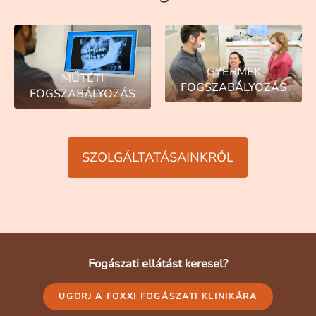
GYERMEK
MŰTÉTI
FOGSZABÁLYOZÁS
FOGSZABÁLYOZÁS
SZOLGÁLTATÁSAINKRÓL
Fogászati ellátást keresel?
UGORJ A FOXXI FOGÁSZATI KLINIKÁRA