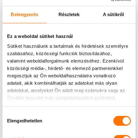
központi laborjába. Itt a legmodernebb
3D
Beleegyezés
Részletek
A sütikről
nyomtatási technológiával
, elkészítik a teljes
sín-sorozatot. Kb. 3-4 hét átfutással kell
számolni.
Ez a weboldal sütiket használ
Sütiket használunk a tartalmak és hirdetések személyre
ELSŐ SÍNEK ÁTADÁSA
szabásához, közösségi funkciók biztosításához,
valamint weboldalforgalmunk elemzéséhez. Ezenkívül
közösségi média-, hirdető- és elemező partnereinkkel
megosztjuk az Ön weboldalhasználatra vonatkozó
adatait, akik kombinálhatják az adatokat más olyan
adatokkal, amelyeket Ön adott meg számukra vagy az
Ön által használt más szolgáltatásokból gyűjtöttek.
Hozzájárulás
Elengedhetetlen
kiválasztása
A kezelés megkezdésekor felhelyezésre
kerülnek a fogszínű attachmentek, más néven