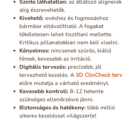
Szinte láthatatlan:
az átlátszó alignerek
alig észrevehetők.
Kivehető:
evéshez és fogmosáshoz
bármikor eltávolítható. A fogakat
tökéletesen lehet tisztítani mellette.
Kritikus pillanatokban nem kell viselni.
Kényelmes:
nincsenek szúrós, kiálló
fémek, kevesebb az irritáció.
Digitális tervezés:
precízebb, jól
tervezhető kezelés. A
3D ClinCheck terv
előre mutatja a várható eredményt.
Kevesebb kontroll:
8-12 hetente
szükséges ellenőrzésre jönni.
Biztonságos és hatékony:
több millió
sikeres kezeléssel világszerte!