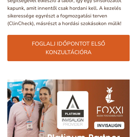
segítségével elkészíti a labor, így egy sínsorozatot
kapunk, amit innentől csak hordani kell. A kezelés
sikeressége egyrészt a fogmozgatási terven
(ClinCheck), másrészt a hordási szokásokon múlik!
FOGLALJ IDŐPONTOT ELSŐ
KONZULTÁCIÓRA