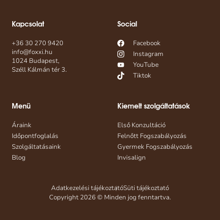
Kapcsolat
Social
+36 30 270 9420
Facebook
info@foxxi.hu
Instagram
1024 Budapest,
YouTube
Széll Kálmán tér 3.
Tiktok
Menü
Kiemelt szolgáltatások
Áraink
Első Konzultáció
Időpontfoglalás
Felnőtt Fogszabályozás
Szolgáltatásaink
Gyermek Fogszabályozás
Blog
Invisalign
Adatkezelési tájékoztató
Süti tájékoztató
Copyright 2026 © Minden jog fenntartva.