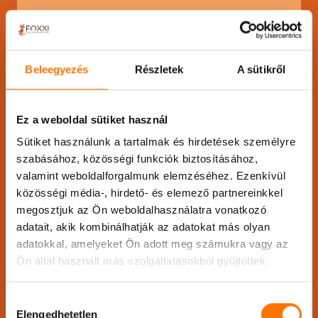
Cím:
1024 Budapest, Széll
Kálmán tér 3.
Mobil:
+36302709420
Beleegyezés
Részletek
A sütikről
E-mail:
info@foxxi.hu
Ez a weboldal sütiket használ
Sütiket használunk a tartalmak és hirdetések személyre
szabásához, közösségi funkciók biztosításához,
valamint weboldalforgalmunk elemzéséhez. Ezenkívül
közösségi média-, hirdető- és elemező partnereinkkel
Nyitvatartás:
megosztjuk az Ön weboldalhasználatra vonatkozó
adatait, akik kombinálhatják az adatokat más olyan
Hétfő
12:00-18:00
adatokkal, amelyeket Ön adott meg számukra vagy az
Kedd
12:00-18:00
Ön által használt más szolgáltatásokból gyűjtöttek.
Szerda
9:00-15:00
Csütörtök
12:00-18:00
Hozzájárulás
Péntek
változó
Elengedhetetlen
kiválasztása