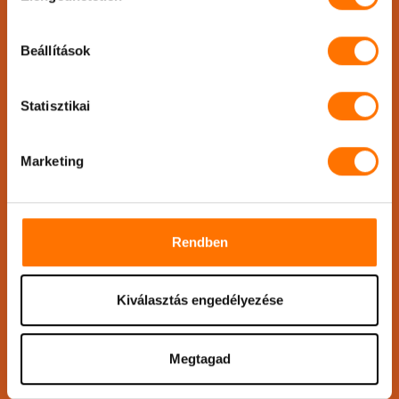
Küldj üzenetet!
Beállítások
Név
*
Statisztikai
Marketing
Telefonszám
*
Rendben
Email
*
Kiválasztás engedélyezése
Üzenet
*
Megtagad