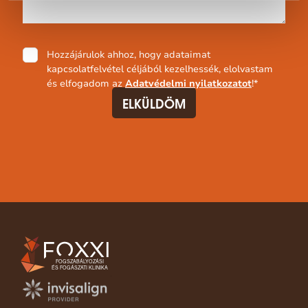
Adatvédelmi
Hozzájárulok ahhoz, hogy adataimat
nyilatkozat
*
kapcsolatfelvétel céljából kezelhessék, elolvastam
és elfogadom az
Adatvédelmi nyilatkozatot
!
*