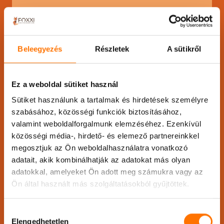
Cím:
1024 Budapest, Széll
Kálmán tér 3.
Mobil:
+36302709420
Beleegyezés
Részletek
A sütikről
E-mail:
info@foxxi.hu
Ez a weboldal sütiket használ
Sütiket használunk a tartalmak és hirdetések személyre
szabásához, közösségi funkciók biztosításához,
valamint weboldalforgalmunk elemzéséhez. Ezenkívül
közösségi média-, hirdető- és elemező partnereinkkel
Nyitvatartás:
megosztjuk az Ön weboldalhasználatra vonatkozó
adatait, akik kombinálhatják az adatokat más olyan
Hétfő
12:00-18:00
adatokkal, amelyeket Ön adott meg számukra vagy az
Kedd
12:00-18:00
Ön által használt más szolgáltatásokból gyűjtöttek.
Szerda
9:00-15:00
Csütörtök
12:00-18:00
Hozzájárulás
Péntek
változó
Elengedhetetlen
kiválasztása