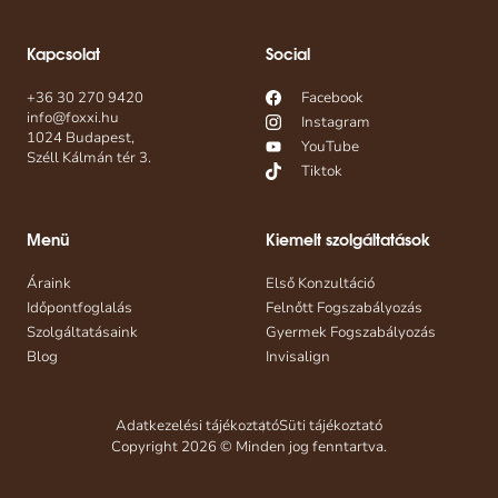
Kapcsolat
Social
+36 30 270 9420
Facebook
info@foxxi.hu
Instagram
1024 Budapest,
YouTube
Széll Kálmán tér 3.
Tiktok
Menü
Kiemelt szolgáltatások
Áraink
Első Konzultáció
Időpontfoglalás
Felnőtt Fogszabályozás
Szolgáltatásaink
Gyermek Fogszabályozás
Blog
Invisalign
Adatkezelési tájékoztató
Süti tájékoztató
Copyright 2026 © Minden jog fenntartva.