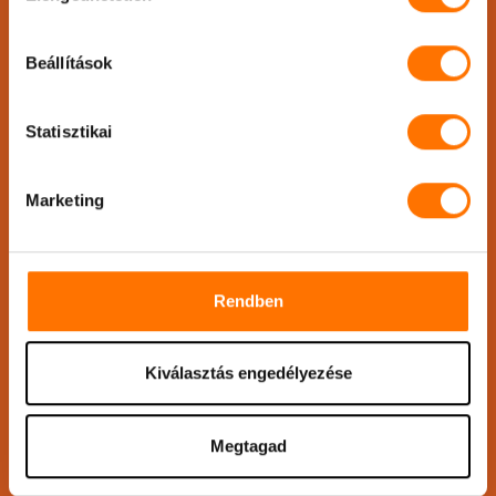
Küldj üzenetet!
Beállítások
Név
*
Statisztikai
Marketing
Telefonszám
*
Rendben
Email
*
Kiválasztás engedélyezése
Üzenet
*
Megtagad