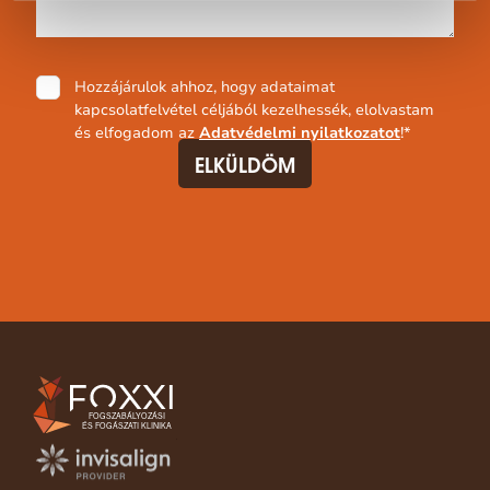
Adatvédelmi
Hozzájárulok ahhoz, hogy adataimat
nyilatkozat
*
kapcsolatfelvétel céljából kezelhessék, elolvastam
és elfogadom az
Adatvédelmi nyilatkozatot
!
*